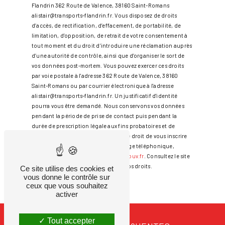
Flandrin 362 Route de Valence, 38160 Saint-Romans
alistair@transports-flandrin.fr. Vous disposez de droits
d’accès, de rectification, d’effacement, de portabilité, de
limitation, d’opposition, de retrait de votre consentement à
tout moment et du droit d’introduire une réclamation auprès
d’une autorité de contrôle, ainsi que d’organiser le sort de
vos données post-mortem. Vous pouvez exercer ces droits
par voie postale à l'adresse 362 Route de Valence, 38160
Saint-Romans ou par courrier électronique à l'adresse
alistair@transports-flandrin.fr. Un justificatif d'identité
pourra vous être demandé. Nous conservons vos données
pendant la période de prise de contact puis pendant la
durée de prescription légale aux fins probatoires et de
gestion des contentieux. Vous avez le droit de vous inscrire
sur la liste d'opposition au démarchage téléphonique,
disponible à cette adresse:
Bloctel.gouv.fr
. Consultez le site
cnil.fr pour plus d’informations sur vos droits.
Ce site utilise des cookies et
vous donne le contrôle sur
ceux que vous souhaitez
activer
Tout accepter