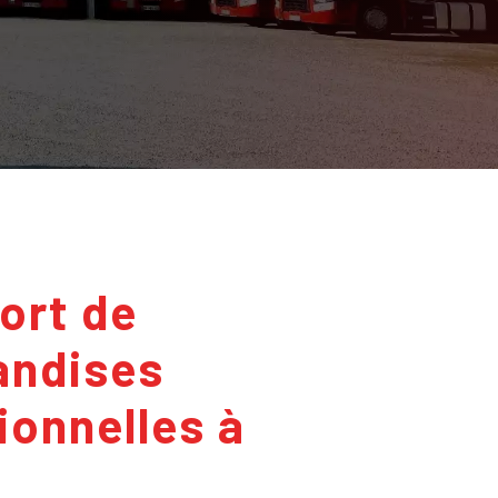
andises
ionnelles à