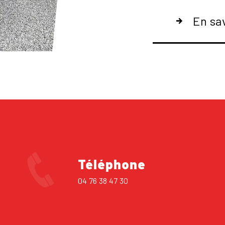
En sa
Téléphone
04 76 38 47 30