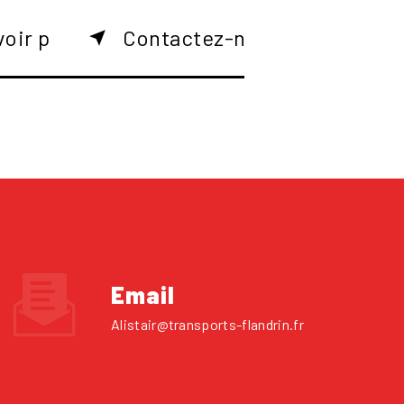
voir plus
Contactez-nous
Email
alistair@transports-flandrin.fr