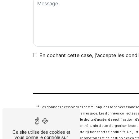
En cochant cette case, j'accepte les condi
** Les données personnelles communiquées sont nécessaires aux f
seul but de répondre à votre message. Les données collectées 
flandrin.fr. Vous disposez de droits d’accès, de rectification, 
auprès d’une autorité de contrôle, ainsi que d’organiser le so
Ce site utilise des cookies et
électronique à l'adresse alistair@transports-flandrin.fr. Un j
vous donne le contrôle sur
prescription légale aux fins probatoires et de gestion des cont