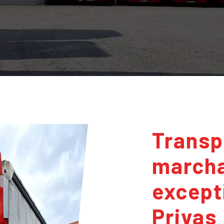
Transport de
march
except
Privas