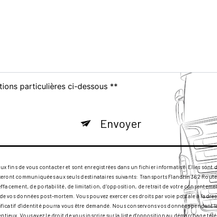
tions particulières ci-dessous **
Envoyer
ins de vous contacter et sont enregistrées dans un fichier informatisé. Elles sont de
seront communiquées aux seuls destinataires suivants: Transports Flandrin 362 Route
d’effacement, de portabilité, de limitation, d’opposition, de retrait de votre consente
rt de vos données post-mortem. Vous pouvez exercer ces droits par voie postale à l'ad
ustificatif d'identité pourra vous être demandé. Nous conservons vos données pendant 
entieux. Vous avez le droit de vous inscrire sur la liste d'opposition au démarchage té