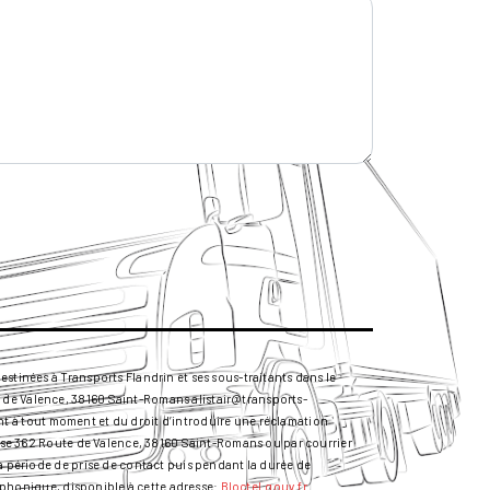
stinées à Transports Flandrin et ses sous-traitants dans le
 de Valence, 38160 Saint-Romans alistair@transports-
ment à tout moment et du droit d’introduire une réclamation
resse 362 Route de Valence, 38160 Saint-Romans ou par courrier
la période de prise de contact puis pendant la durée de
léphonique, disponible à cette adresse:
Bloctel.gouv.fr
.