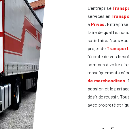
L’entreprise
Transpo
services en
Transpo
à
Privas
. Entreprise
faire de qualité, no
satisfaire. Nous vo
projet de
Transport
l’écoute de vos beso
sommes à votre disp
renseignements néce
de marchandises
.
passion et le partag
désir de réussir. Tout
avec propreté et rigu