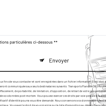
tions particulières ci-dessous **
Envoyer
ins de vous contacter et sont enregistrées dans un fichier informatisé. Elles sont de
seront communiquées aux seuls destinataires suivants: Transports Flandrin 362 Route
d’effacement, de portabilité, de limitation, d’opposition, de retrait de votre consente
rt de vos données post-mortem. Vous pouvez exercer ces droits par voie postale à l'ad
ustificatif d'identité pourra vous être demandé. Nous conservons vos données pendant 
entieux. Vous avez le droit de vous inscrire sur la liste d'opposition au démarchage té