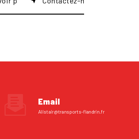
voir plus
Contactez-nous
Email
alistair@transports-flandrin.fr