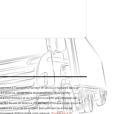
stinées à Transports Flandrin et ses sous-traitants dans le
 de Valence, 38160 Saint-Romans alistair@transports-
ment à tout moment et du droit d’introduire une réclamation
resse 362 Route de Valence, 38160 Saint-Romans ou par courrier
la période de prise de contact puis pendant la durée de
léphonique, disponible à cette adresse:
Bloctel.gouv.fr
.