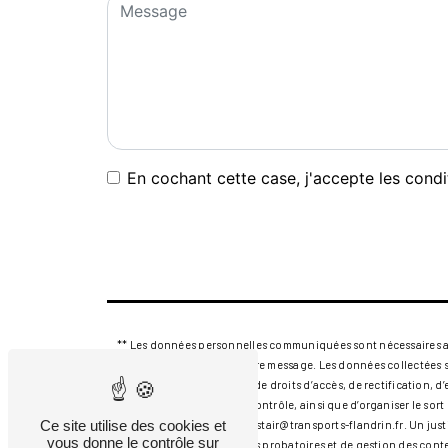
En cochant cette case, j'accepte les condi
** Les données personnelles communiquées sont nécessaires aux f
seul but de répondre à votre message. Les données collectées 
flandrin.fr. Vous disposez de droits d’accès, de rectification, 
auprès d’une autorité de contrôle, ainsi que d’organiser le so
Ce site utilise des cookies et
électronique à l'adresse alistair@transports-flandrin.fr. Un j
vous donne le contrôle sur
prescription légale aux fins probatoires et de gestion des cont