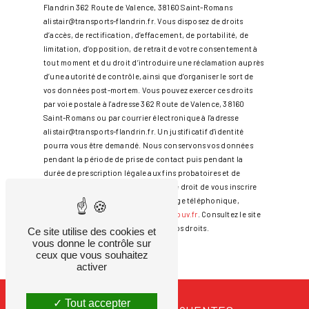
Flandrin 362 Route de Valence, 38160 Saint-Romans
alistair@transports-flandrin.fr. Vous disposez de droits
d’accès, de rectification, d’effacement, de portabilité, de
limitation, d’opposition, de retrait de votre consentement à
tout moment et du droit d’introduire une réclamation auprès
d’une autorité de contrôle, ainsi que d’organiser le sort de
vos données post-mortem. Vous pouvez exercer ces droits
par voie postale à l'adresse 362 Route de Valence, 38160
Saint-Romans ou par courrier électronique à l'adresse
alistair@transports-flandrin.fr. Un justificatif d'identité
pourra vous être demandé. Nous conservons vos données
pendant la période de prise de contact puis pendant la
durée de prescription légale aux fins probatoires et de
gestion des contentieux. Vous avez le droit de vous inscrire
sur la liste d'opposition au démarchage téléphonique,
disponible à cette adresse:
Bloctel.gouv.fr
. Consultez le site
cnil.fr pour plus d’informations sur vos droits.
Ce site utilise des cookies et
vous donne le contrôle sur
ceux que vous souhaitez
activer
Tout accepter