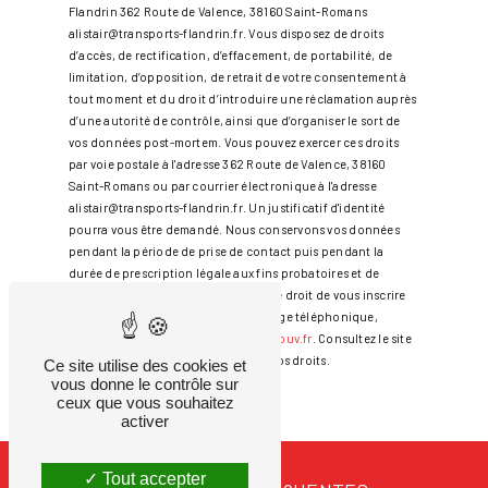
Flandrin 362 Route de Valence, 38160 Saint-Romans
alistair@transports-flandrin.fr. Vous disposez de droits
d’accès, de rectification, d’effacement, de portabilité, de
limitation, d’opposition, de retrait de votre consentement à
tout moment et du droit d’introduire une réclamation auprès
d’une autorité de contrôle, ainsi que d’organiser le sort de
vos données post-mortem. Vous pouvez exercer ces droits
par voie postale à l'adresse 362 Route de Valence, 38160
Saint-Romans ou par courrier électronique à l'adresse
alistair@transports-flandrin.fr. Un justificatif d'identité
pourra vous être demandé. Nous conservons vos données
pendant la période de prise de contact puis pendant la
durée de prescription légale aux fins probatoires et de
gestion des contentieux. Vous avez le droit de vous inscrire
sur la liste d'opposition au démarchage téléphonique,
disponible à cette adresse:
Bloctel.gouv.fr
. Consultez le site
cnil.fr pour plus d’informations sur vos droits.
Ce site utilise des cookies et
vous donne le contrôle sur
ceux que vous souhaitez
activer
Tout accepter