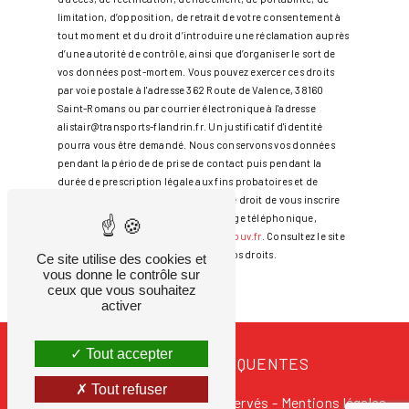
limitation, d’opposition, de retrait de votre consentement à
tout moment et du droit d’introduire une réclamation auprès
d’une autorité de contrôle, ainsi que d’organiser le sort de
vos données post-mortem. Vous pouvez exercer ces droits
par voie postale à l'adresse 362 Route de Valence, 38160
Saint-Romans ou par courrier électronique à l'adresse
alistair@transports-flandrin.fr. Un justificatif d'identité
pourra vous être demandé. Nous conservons vos données
pendant la période de prise de contact puis pendant la
durée de prescription légale aux fins probatoires et de
gestion des contentieux. Vous avez le droit de vous inscrire
sur la liste d'opposition au démarchage téléphonique,
disponible à cette adresse:
Bloctel.gouv.fr
. Consultez le site
cnil.fr pour plus d’informations sur vos droits.
Ce site utilise des cookies et
vous donne le contrôle sur
ceux que vous souhaitez
activer
Tout accepter
RECHERCHES FRÉQUENTES
Tout refuser
©
Vistalid
- 2026 - Tous droits réservés -
Mentions légales