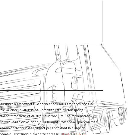
stinées à Transports Flandrin et ses sous-traitants dans le
 de Valence, 38160 Saint-Romans alistair@transports-
ment à tout moment et du droit d’introduire une réclamation
resse 362 Route de Valence, 38160 Saint-Romans ou par courrier
la période de prise de contact puis pendant la durée de
léphonique, disponible à cette adresse:
Bloctel.gouv.fr
.