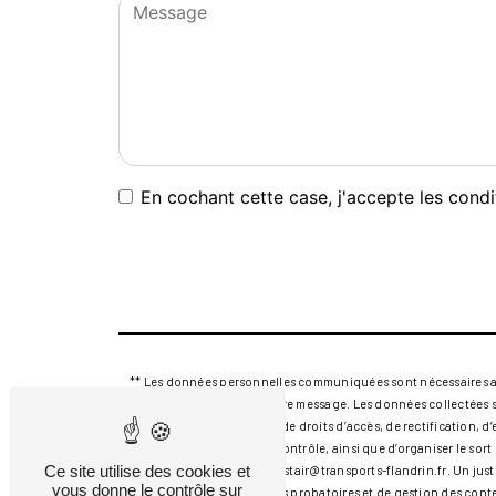
En cochant cette case, j'accepte les condi
** Les données personnelles communiquées sont nécessaires aux f
seul but de répondre à votre message. Les données collectées 
flandrin.fr. Vous disposez de droits d’accès, de rectification, 
auprès d’une autorité de contrôle, ainsi que d’organiser le so
Ce site utilise des cookies et
électronique à l'adresse alistair@transports-flandrin.fr. Un j
vous donne le contrôle sur
prescription légale aux fins probatoires et de gestion des cont