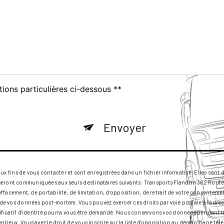
tions particulières ci-dessous **
Envoyer
ins de vous contacter et sont enregistrées dans un fichier informatisé. Elles sont de
seront communiquées aux seuls destinataires suivants: Transports Flandrin 362 Route
d’effacement, de portabilité, de limitation, d’opposition, de retrait de votre consente
rt de vos données post-mortem. Vous pouvez exercer ces droits par voie postale à l'ad
ustificatif d'identité pourra vous être demandé. Nous conservons vos données pendant 
entieux. Vous avez le droit de vous inscrire sur la liste d'opposition au démarchage té