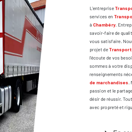
L’entreprise
Transpo
services en
Transpo
à
Chambéry
. Entrep
savoir-faire de qual
vous satisfaire. No
projet de
Transport
l’écoute de vos beso
sommes à votre disp
renseignements néce
de marchandises
.
passion et le partag
désir de réussir. Tout
avec propreté et rigu