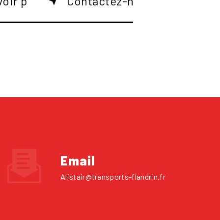
voir plus
Contactez-nous
Email
alistair@transports-flandrin.fr