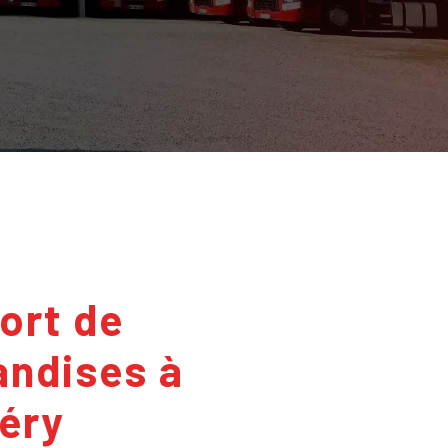
ndises à
éry