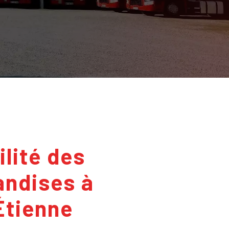
ndises à
Étienne