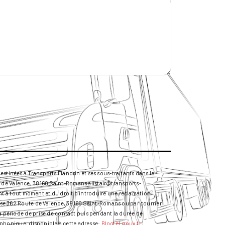
stinées à Transports Flandrin et ses sous-traitants dans le
 de Valence, 38160 Saint-Romans alistair@transports-
ment à tout moment et du droit d’introduire une réclamation
resse 362 Route de Valence, 38160 Saint-Romans ou par courrier
la période de prise de contact puis pendant la durée de
léphonique, disponible à cette adresse:
Bloctel.gouv.fr
.