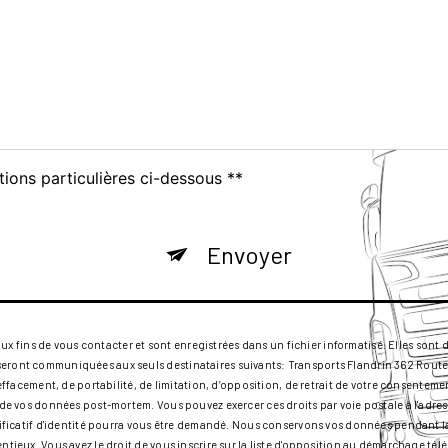
tions particulières ci-dessous **
Envoyer
ins de vous contacter et sont enregistrées dans un fichier informatisé. Elles sont de
seront communiquées aux seuls destinataires suivants: Transports Flandrin 362 Route
d’effacement, de portabilité, de limitation, d’opposition, de retrait de votre consente
rt de vos données post-mortem. Vous pouvez exercer ces droits par voie postale à l'ad
ustificatif d'identité pourra vous être demandé. Nous conservons vos données pendant 
entieux. Vous avez le droit de vous inscrire sur la liste d'opposition au démarchage té