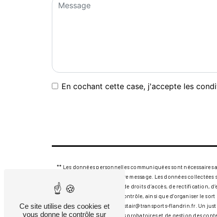
En cochant cette case, j'accepte les condi
** Les données personnelles communiquées sont nécessaires aux f
seul but de répondre à votre message. Les données collectées 
flandrin.fr. Vous disposez de droits d’accès, de rectification, 
auprès d’une autorité de contrôle, ainsi que d’organiser le so
Ce site utilise des cookies et
électronique à l'adresse alistair@transports-flandrin.fr. Un j
vous donne le contrôle sur
prescription légale aux fins probatoires et de gestion des cont