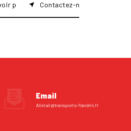
voir plus
Contactez-nous
Email
alistair@transports-flandrin.fr