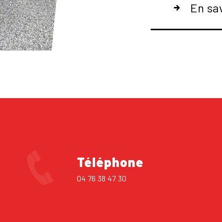
En sa
Téléphone
04 76 38 47 30