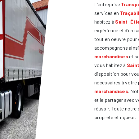
L’entreprise
Transpo
services en
Traçabi
habitez à
Saint-Éti
expérience et d’un s
tout en oeuvre pour 
accompagnons ainsi 
marchandises
et s
vous habitez à
Sain
disposition pour vo
nécessaires à votre 
marchandises
. Not
et le partager avec v
réussir. Toute notre 
propreté et rigueur.