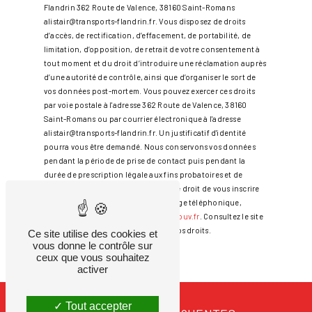
Flandrin 362 Route de Valence, 38160 Saint-Romans
alistair@transports-flandrin.fr. Vous disposez de droits
d’accès, de rectification, d’effacement, de portabilité, de
limitation, d’opposition, de retrait de votre consentement à
tout moment et du droit d’introduire une réclamation auprès
d’une autorité de contrôle, ainsi que d’organiser le sort de
vos données post-mortem. Vous pouvez exercer ces droits
par voie postale à l'adresse 362 Route de Valence, 38160
Saint-Romans ou par courrier électronique à l'adresse
alistair@transports-flandrin.fr. Un justificatif d'identité
pourra vous être demandé. Nous conservons vos données
pendant la période de prise de contact puis pendant la
durée de prescription légale aux fins probatoires et de
gestion des contentieux. Vous avez le droit de vous inscrire
sur la liste d'opposition au démarchage téléphonique,
disponible à cette adresse:
Bloctel.gouv.fr
. Consultez le site
cnil.fr pour plus d’informations sur vos droits.
Ce site utilise des cookies et
vous donne le contrôle sur
ceux que vous souhaitez
activer
Tout accepter