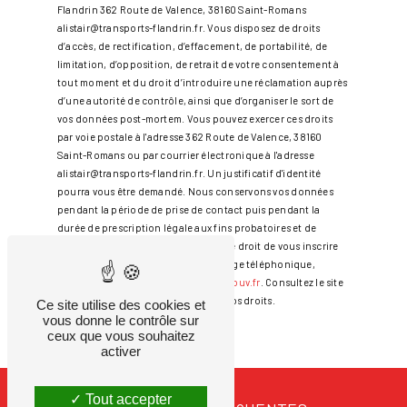
Flandrin 362 Route de Valence, 38160 Saint-Romans
alistair@transports-flandrin.fr. Vous disposez de droits
d’accès, de rectification, d’effacement, de portabilité, de
limitation, d’opposition, de retrait de votre consentement à
tout moment et du droit d’introduire une réclamation auprès
d’une autorité de contrôle, ainsi que d’organiser le sort de
vos données post-mortem. Vous pouvez exercer ces droits
par voie postale à l'adresse 362 Route de Valence, 38160
Saint-Romans ou par courrier électronique à l'adresse
alistair@transports-flandrin.fr. Un justificatif d'identité
pourra vous être demandé. Nous conservons vos données
pendant la période de prise de contact puis pendant la
durée de prescription légale aux fins probatoires et de
gestion des contentieux. Vous avez le droit de vous inscrire
sur la liste d'opposition au démarchage téléphonique,
disponible à cette adresse:
Bloctel.gouv.fr
. Consultez le site
cnil.fr pour plus d’informations sur vos droits.
Ce site utilise des cookies et
vous donne le contrôle sur
ceux que vous souhaitez
activer
Tout accepter