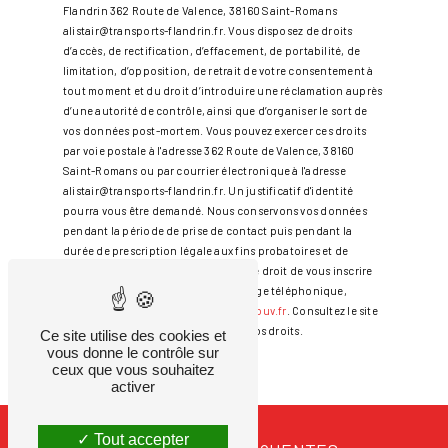
Flandrin 362 Route de Valence, 38160 Saint-Romans
alistair@transports-flandrin.fr. Vous disposez de droits
d’accès, de rectification, d’effacement, de portabilité, de
limitation, d’opposition, de retrait de votre consentement à
tout moment et du droit d’introduire une réclamation auprès
d’une autorité de contrôle, ainsi que d’organiser le sort de
vos données post-mortem. Vous pouvez exercer ces droits
par voie postale à l'adresse 362 Route de Valence, 38160
Saint-Romans ou par courrier électronique à l'adresse
alistair@transports-flandrin.fr. Un justificatif d'identité
pourra vous être demandé. Nous conservons vos données
pendant la période de prise de contact puis pendant la
durée de prescription légale aux fins probatoires et de
gestion des contentieux. Vous avez le droit de vous inscrire
sur la liste d'opposition au démarchage téléphonique,
disponible à cette adresse:
Bloctel.gouv.fr
. Consultez le site
cnil.fr pour plus d’informations sur vos droits.
Ce site utilise des cookies et
vous donne le contrôle sur
ceux que vous souhaitez
activer
Tout accepter