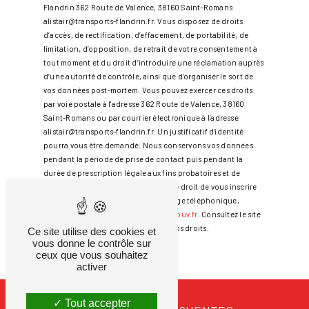
Flandrin 362 Route de Valence, 38160 Saint-Romans
alistair@transports-flandrin.fr. Vous disposez de droits
d’accès, de rectification, d’effacement, de portabilité, de
limitation, d’opposition, de retrait de votre consentement à
tout moment et du droit d’introduire une réclamation auprès
d’une autorité de contrôle, ainsi que d’organiser le sort de
vos données post-mortem. Vous pouvez exercer ces droits
par voie postale à l'adresse 362 Route de Valence, 38160
Saint-Romans ou par courrier électronique à l'adresse
alistair@transports-flandrin.fr. Un justificatif d'identité
pourra vous être demandé. Nous conservons vos données
pendant la période de prise de contact puis pendant la
durée de prescription légale aux fins probatoires et de
gestion des contentieux. Vous avez le droit de vous inscrire
sur la liste d'opposition au démarchage téléphonique,
disponible à cette adresse:
Bloctel.gouv.fr
. Consultez le site
cnil.fr pour plus d’informations sur vos droits.
Ce site utilise des cookies et
vous donne le contrôle sur
ceux que vous souhaitez
activer
Tout accepter