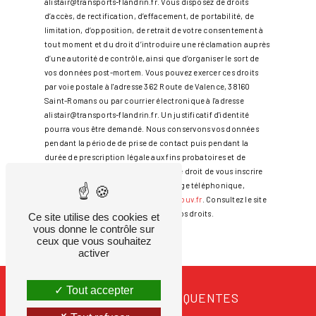
alistair@transports-flandrin.fr. Vous disposez de droits
d’accès, de rectification, d’effacement, de portabilité, de
limitation, d’opposition, de retrait de votre consentement à
tout moment et du droit d’introduire une réclamation auprès
d’une autorité de contrôle, ainsi que d’organiser le sort de
vos données post-mortem. Vous pouvez exercer ces droits
par voie postale à l'adresse 362 Route de Valence, 38160
Saint-Romans ou par courrier électronique à l'adresse
alistair@transports-flandrin.fr. Un justificatif d'identité
pourra vous être demandé. Nous conservons vos données
pendant la période de prise de contact puis pendant la
durée de prescription légale aux fins probatoires et de
gestion des contentieux. Vous avez le droit de vous inscrire
sur la liste d'opposition au démarchage téléphonique,
disponible à cette adresse:
Bloctel.gouv.fr
. Consultez le site
cnil.fr pour plus d’informations sur vos droits.
Ce site utilise des cookies et
vous donne le contrôle sur
ceux que vous souhaitez
activer
Tout accepter
RECHERCHES FRÉQUENTES